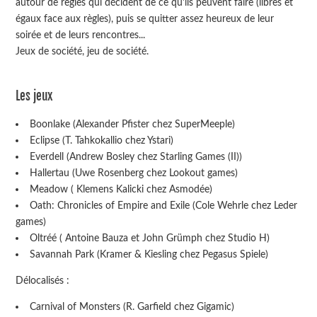
autour de règles qui décident de ce qu'ils peuvent faire (libres et
égaux face aux règles), puis se quitter assez heureux de leur
soirée et de leurs rencontres...
Jeux de société, jeu de société.
Les jeux
Boonlake (Alexander Pfister chez SuperMeeple)
Eclipse (T. Tahkokallio chez Ystari)
Everdell (Andrew Bosley chez Starling Games (II))
Hallertau (Uwe Rosenberg chez Lookout games)
Meadow ( Klemens Kalicki chez Asmodée)
Oath: Chronicles of Empire and Exile (Cole Wehrle chez Leder
games)
Oltréé ( Antoine Bauza et John Grümph chez Studio H)
Savannah Park (Kramer & Kiesling chez Pegasus Spiele)
Délocalisés :
Carnival of Monsters (R. Garfield chez Gigamic)