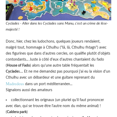
Cyclades - Aller dans les Cyclades sans Manu, c'est un crime de lèse-
majesté !
Donc, hier, chez les ludochons, quelques joueurs rendaient,
malgré tout, hommage à Cthulhu ("Iä, Iä, Cthulhu fhtagn") avec
des figurines que dans d'autres cercles, on qualifie plutôt d'objets
contondants... Juste à côté d'eux d'autres chantaient du fado
(
House of Fado
) alors qu'une autre table fréquentait les
Cyclade
s.... Et ne me demandez pas pourquoi j'ai eu la vision d'un
Cthulhu avec un débardeur et une guitare reprenant du
Madredeus
dans un port méditerranéen...
Signalons aussi des amateurs
collectionnant les orignaux (un pluriel qu'il faut prononcer
avec élan, qui se trouve être l'autre nom du même animal) !
(
Caldera park
)