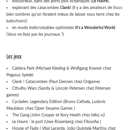
industrieux, dans des ports plus océaniques (
Le Havre
).
explorant des catacombes
Clank!
(il y a des amateurs de trucs
bien sombres qu'on feraient mieux de laisser sous terre chez les
ludochons!)
en mode indécrottables optimistes
It's a Wonderful World
(Vous ne lisez pas les journaux ?)
Les jeux
Caldera Park (Michael Kiesling & Wolfgang Kramer chez
Pegasus Spiele)
Clank ! Catacombes (Paul Dennen chez Origames
Cthulhu Wars (Sandy & Lincoln Petersen chez Petersen
games)
Cyclades: Legendary Edition (Bruno Cathala, Ludovic
Maublanc chez Open Sesame Games )
The Gang (John Cooper et Kory Heath chez Iello) x2
Le Havre : le port (Uwe Rosenberg chez Filosofia )
House of Fado ( Vital Lacerda, João Quintela Martins chez