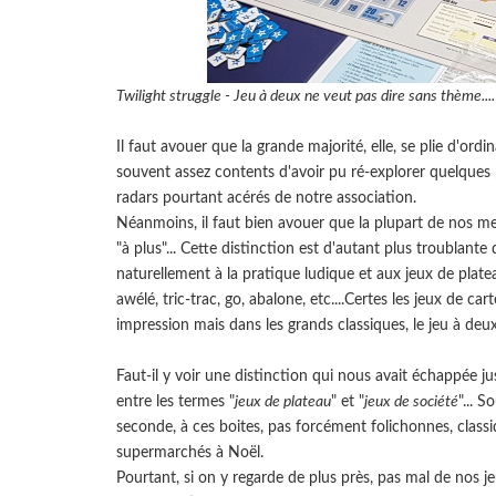
Twilight struggle - Jeu à deux ne veut pas dire sans thème....
Il faut avouer que la grande majorité, elle, se plie d'ord
souvent assez contents d'avoir pu ré-explorer quelques 
radars pourtant acérés de notre association.
Néanmoins, il faut bien avouer que la plupart de nos mem
"à plus"... Cette distinction est d'autant plus troublante
naturellement à la pratique ludique et aux jeux de plat
awélé, tric-trac, go, abalone, etc....Certes les jeux de ca
impression mais dans les grands classiques, le jeu à deux
Faut-il y voir une distinction qui nous avait échappée ju
entre les termes "
jeux de plateau
" et "
jeux de société
"... 
seconde, à ces boites, pas forcément folichonnes, classi
supermarchés à Noël.
Pourtant, si on y regarde de plus près, pas mal de nos j