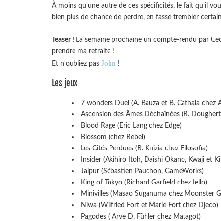
À moins qu'une autre de ces spécificités, le fait qu'il 
bien plus de chance de perdre, en fasse trembler certain
Teaser !
La semaine prochaine un compte-rendu par Cécile !
prendre ma retraite !
John
Et n'oubliez pas
!
Les jeux
7 wonders Duel (A. Bauza et B. Cathala chez
Ascension des Âmes Déchaînées (R. Dougherty,
Blood Rage (Eric Lang chez Edge)
Blossom (chez Rebel)
Les Cités Perdues (R. Knizia chez Filosofia)
Insider (Akihiro Itoh, Daishi Okano, Kwaji et 
Jaipur (Sébastien Pauchon, GameWorks)
King of Tokyo (Richard Garfield chez Iello)
Minivilles (Masao Suganuma chez Moonster 
Niwa (Wilfried Fort et Marie Fort chez Djeco)
Pagodes ( Arve D. Fühler chez Matagot)