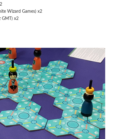
x2
White Wizard Games) x2
ez GMT) x2