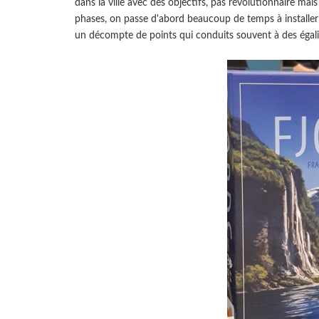
dans la ville avec des objectifs, pas révolutionnaire mais 
phases, on passe d'abord beaucoup de temps à installer 
un décompte de points qui conduits souvent à des égalités