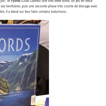
joli ; et
Fjords
(Grail Games) une très belle boite, un jeu en deux
ses territoires, puis une seconde phase très courte de blocage avec
, il a laissé sur leur faim certains ludochons.