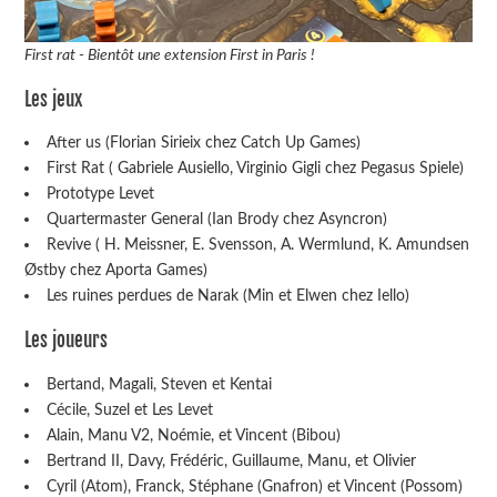
First rat - Bientôt une extension First in Paris !
Les jeux
After us (Florian Sirieix chez Catch Up Games)
First Rat ( Gabriele Ausiello, Virginio Gigli chez Pegasus Spiele)
Prototype Levet
Quartermaster General (Ian Brody chez Asyncron)
Revive ( H. Meissner, E. Svensson, A. Wermlund, K. Amundsen
Østby chez Aporta Games)
Les ruines perdues de Narak (Min et Elwen chez Iello)
Les joueurs
Bertand, Magali, Steven et Kentai
Cécile, Suzel et Les Levet
Alain, Manu V2, Noémie, et Vincent (Bibou)
Bertrand II, Davy, Frédéric, Guillaume, Manu, et Olivier
Cyril (Atom), Franck, Stéphane (Gnafron) et Vincent (Possom)