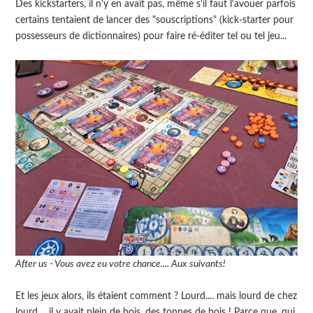
Des kickstarters, il n'y en avait pas, même s'il faut l'avouer parfois
certains tentaient de lancer des "souscriptions" (kick-starter pour
possesseurs de dictionnaires) pour faire ré-éditer tel ou tel jeu...
After us - Vous avez eu votre chance.... Aux suivants!
Et les jeux alors, ils étaient comment ? Lourd.... mais lourd de chez
lourd..., il y avait plein de bois, des tonnes de bois ! Parce que, qui