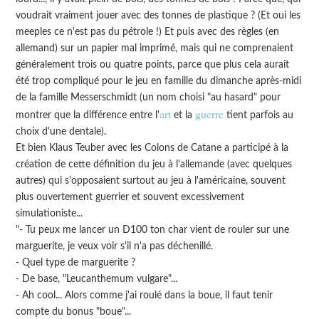
voudrait vraiment jouer avec des tonnes de plastique ? (Et oui les
meeples ce n'est pas du pétrole !) Et puis avec des règles (en
allemand) sur un papier mal imprimé, mais qui ne comprenaient
généralement trois ou quatre points, parce que plus cela aurait
été trop compliqué pour le jeu en famille du dimanche après-midi
de la famille Messerschmidt (un nom choisi "au hasard" pour
art
guerre
montrer que la différence entre l'
et la
tient parfois au
choix d'une dentale).
Et bien Klaus Teuber avec les Colons de Catane a participé à la
création de cette définition du jeu à l'allemande (avec quelques
autres) qui s'opposaient surtout au jeu à l'américaine, souvent
plus ouvertement guerrier et souvent excessivement
simulationiste...
"- Tu peux me lancer un D100 ton char vient de rouler sur une
marguerite, je veux voir s'il n'a pas déchenillé.
- Quel type de marguerite ?
- De base, "Leucanthemum vulgare"...
- Ah cool... Alors comme j'ai roulé dans la boue, il faut tenir
compte du bonus "boue"...