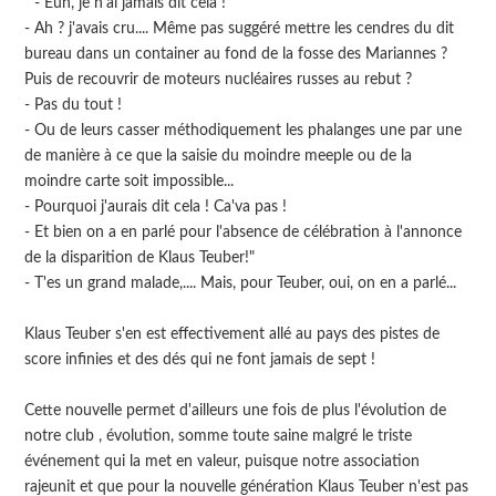
" - Euh, je n'ai jamais dit cela !
- Ah ? j'avais cru.... Même pas suggéré mettre les cendres du dit
bureau dans un container au fond de la fosse des Mariannes ?
Puis de recouvrir de moteurs nucléaires russes au rebut ?
- Pas du tout !
- Ou de leurs casser méthodiquement les phalanges une par une
de manière à ce que la saisie du moindre meeple ou de la
moindre carte soit impossible...
- Pourquoi j'aurais dit cela ! Ca'va pas !
- Et bien on a en parlé pour l'absence de célébration à l'annonce
de la disparition de Klaus Teuber!"
- T'es un grand malade,.... Mais, pour Teuber, oui, on en a parlé...
Klaus Teuber s'en est effectivement allé au pays des pistes de
score infinies et des dés qui ne font jamais de sept !
Cette nouvelle permet d'ailleurs une fois de plus l'évolution de
notre club , évolution, somme toute saine malgré le triste
événement qui la met en valeur, puisque notre association
rajeunit et que pour la nouvelle génération Klaus Teuber n'est pas