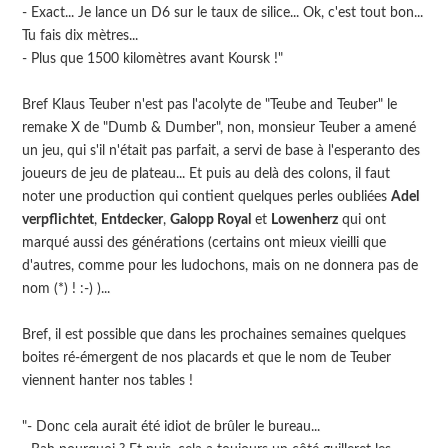
- Exact... Je lance un D6 sur le taux de silice... Ok, c'est tout bon...
Tu fais dix mètres...
- Plus que 1500 kilomètres avant Koursk !"
Bref Klaus Teuber n'est pas l'acolyte de "Teube and Teuber" le
remake X de "Dumb & Dumber", non, monsieur Teuber a amené
un jeu, qui s'il n'était pas parfait, a servi de base à l'esperanto des
joueurs de jeu de plateau... Et puis au delà des colons, il faut
noter une production qui contient quelques perles oubliées
Adel
verpflichtet
,
Entdecker
,
Galopp Royal
et
Lowenherz
qui ont
marqué aussi des générations (certains ont mieux vieilli que
d'autres, comme pour les ludochons, mais on ne donnera pas de
nom (*) ! :-) )...
Bref, il est possible que dans les prochaines semaines quelques
boites ré-émergent de nos placards et que le nom de Teuber
viennent hanter nos tables !
"- Donc cela aurait été idiot de brûler le bureau...