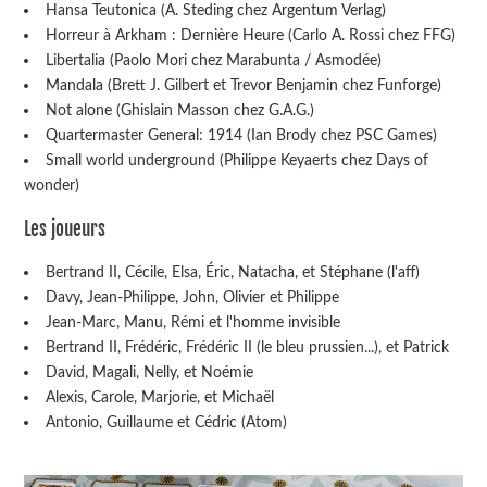
Hansa Teutonica (A. Steding chez Argentum Verlag)
Horreur à Arkham : Dernière Heure (Carlo A. Rossi chez FFG)
Libertalia (Paolo Mori chez Marabunta / Asmodée)
Mandala (Brett J. Gilbert et Trevor Benjamin chez Funforge)
Not alone (Ghislain Masson chez G.A.G.)
Quartermaster General: 1914 (Ian Brody chez PSC Games)
Small world underground (Philippe Keyaerts chez Days of
wonder)
Les joueurs
Bertrand II, Cécile, Elsa, Éric, Natacha, et Stéphane (l'aff)
Davy, Jean-Philippe, John, Olivier et Philippe
Jean-Marc, Manu, Rémi et l'homme invisible
Bertrand II, Frédéric, Frédéric II (le bleu prussien...), et Patrick
David, Magali, Nelly, et Noémie
Alexis, Carole, Marjorie, et Michaël
Antonio, Guillaume et Cédric (Atom)