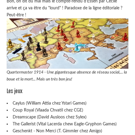
Bon, on dit du mal mais le compte-rendu d'Essen par Cécile
arrive et ça va être du "lourd" ! Paradoxe de la ligne éditoriale ?
Peut-être !
Quartermaster 1914 - Une gigantesque absence de réseau social,... la
boue et la mort... Mais un très bon jeu!
Les jeux
Caylus (William Attia chez Ystari Games)
Coup Royal (Vlaada Chvatil chez CGE)
Dreamscape (David Ausloos chez Sylex)
The Gallerist (Vital Lacerda chew Eagle-Gryphon Games)
Geschenkt - Non Merci (T. Gimmler chez Amigo)