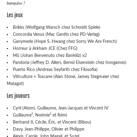
banquise ?
Les jeux
Brikks (Wolfgang Warsch chez Schmidt Spiele)
Concordia Venus (Mac Gerdts chez PD-Verlag)
Ganymede (Hope S. Hwang chez Sorry We Are French)
Horreur à Arkham JCE (Chez FFG)
Mū (Johan Benvenuto chez Bankiiiz) x2
Pandoria (Jeffrey D. Allers, Bernd Eisenstein chez Irongames)
Puerto Rico (Andreas Seyfarth chez Filosofia)
Viticulture + Toscane (Alan Stone, Jamey Stegmaier chez
Matagot)
Les joueurs
Cyril (Atom), Guillaume, Jean-Jacques et Vincent IV
Guillaume², Noémie² et Rémi
Bertrand II, Cécile, Éric, et Vincent (Bibou)
Davy, Jean-Philippe, Olivier et Philippe
Alexis, Carole, John Magali, et Suzel