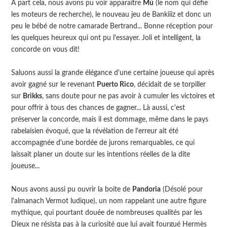
À part cela, nous avons pu voir apparaître
Mū
(le nom qui défie
les moteurs de recherche), le nouveau jeu de Bankiiiz et donc un
peu le bébé de notre camarade Bertrand... Bonne réception pour
les quelques heureux qui ont pu l'essayer. Joli et intelligent, la
concorde on vous dit!
Saluons aussi la grande élégance d'une certaine joueuse qui après
avoir gagné sur le revenant
Puerto Rico
, décidait de se torpiller
sur
Brikks
, sans doute pour ne pas avoir à cumuler les victoires et
pour offrir à tous des chances de gagner... Là aussi, c'est
préserver la concorde, mais il est dommage, même dans le pays
rabelaisien évoqué, que la révélation de l'erreur ait été
accompagnée d'une bordée de jurons remarquables, ce qui
laissait planer un doute sur les intentions réelles de la dite
joueuse...
Nous avons aussi pu ouvrir la boite de
Pandoria
(Désolé pour
l'almanach Vermot ludique), un nom rappelant une autre figure
mythique, qui pourtant douée de nombreuses qualités par les
Dieux ne résista pas à la curiosité que lui avait fourgué Hermès