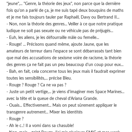
"jeune",... "Genre, la théorie des jeux", non parce que la dernière
fois qu'on a parlé de ça, je me suis tapé deux bouquins de maths
et je me fais toujours tauler par Raphaël, Davy ou Bertrand II...
- Non, non la théorie des genres... Veiller à ce que notre pratique
ludique ne soit pas sexuée ou ne véhicule pas de préjugés...
- Euh, les aliens, je les défourraille mâle ou femelle...
- Rouge! ... Précisons quand même, ajoute Jaune, que les
amateurs de terreur dans l'espace se sont débarrassés tant bien
que mal des accusations de sexisme voire de racisme, la théorie
des genres ça ne fait pas un peu beaucoup d'un coup pour eux...
- Bah, en fait, cela concerne tous les jeux mais il faudrait exprimer
toutes les sensibilités,... précise Bleu.
- Rouge ? Rouge ? Ca ne va pas ?
- Juste un petit vertige,... je viens d'imaginer mes Space Marines...
avec la tête et la queue de cheval d'Ariana Grande.
- Ouais... Effectivement... Mais on peut sûrement appliquer le
transgenre autrement... Mixer les identités
- Rouge ?
- Ah le c..! Il a vomi dans sa chasuble!