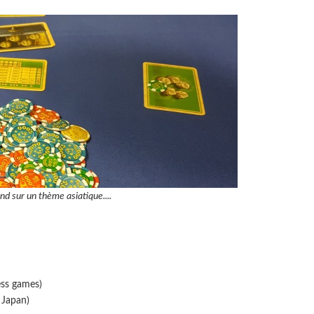
d sur un thème asiatique....
ess games)
 Japan)