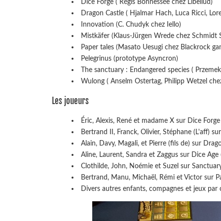
Dice Forge ( Régis Bonnessée chez Libellud)
Dragon Castle ( Hjalmar Hach, Luca Ricci, Lor
Innovation (C. Chudyk chez Iello)
Mistkäfer (Klaus-Jürgen Wrede chez Schmidt S
Paper tales (Masato Uesugi chez Blackrock g
Pelegrinus (prototype Asyncron)
The sanctuary : Endangered species ( Przeme
Wulong ( Anselm Ostertag, Philipp Wetzel che
Les joueurs
Éric, Alexis, René et madame X sur Dice Forge
Bertrand II, Franck, Olivier, Stéphane (L'aff) su
Alain, Davy, Magali, et Pierre (fils de) sur Drag
Aline, Laurent, Sandra et Zaggus sur Dice Age 
Clothilde, John, Noémie et Suzel sur Sanctuar
Bertrand, Manu, Michaël, Rémi et Victor sur P
Divers autres enfants, compagnes et jeux par ci