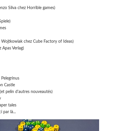
enzo Silva chez Horrible games)
piele)
ames
k Wojtkowiak chez Cube Factory of Ideas)
z Apas Verlag)
r Pelegrinus
on Castle
(et pelin d'autres nouveautés)
y
aper tales
 par là...