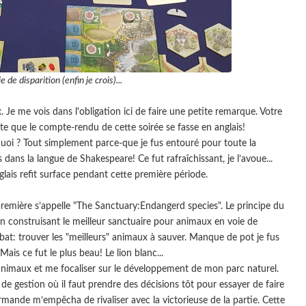
de disparition (enfin je crois)...
. Je me vois dans l'obligation ici de faire une petite remarque. Votre
rte que le compte-rendu de cette soirée se fasse en anglais!
quoi ? Tout simplement parce-que je fus entouré pour toute la
s dans la langue de Shakespeare! Ce fut rafraîchissant, je l’avoue...
glais refit surface pendant cette première période.
première s’appelle "The Sanctuary:Endangerd species". Le principe du
n construisant le meilleur sanctuaire pour animaux en voie de
bat: trouver les "meilleurs" animaux à sauver. Manque de pot je fus
Mais ce fut le plus beau! Le lion blanc...
 animaux et me focaliser sur le développement de mon parc naturel.
de gestion où il faut prendre des décisions tôt pour essayer de faire
ormande m’empêcha de rivaliser avec la victorieuse de la partie. Cette