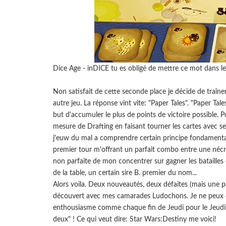
Dice Age - inDICE tu es obligé de mettre ce mot dans l
Non satisfait de cette seconde place je décide de traîner
autre jeu. La réponse vint vite: "Paper Tales". "Paper Tale
but d'accumuler le plus de points de victoire possible. P
mesure de Drafting en faisant tourner les cartes avec 
j'euw du mal a comprendre certain principe fondamenta
premier tour m'offrant un parfait combo entre une nécr
non parfaite de mon concentrer sur gagner les bataille
de la table, un certain sire B. premier du nom...
Alors voila. Deux nouveautés, deux défaites (mais une pa
découvert avec mes camarades Ludochons. Je ne peux 
enthousiasme comme chaque fin de Jeudi pour le Jeudi à 
deux" ! Ce qui veut dire: Star Wars:Destiny me voici!