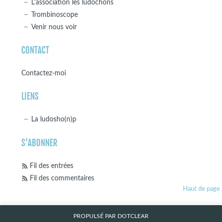
L'association les ludochons
Trombinoscope
Venir nous voir
CONTACT
Contactez-moi
LIENS
La ludosho(n)p
S'ABONNER
Fil des entrées
Fil des commentaires
Haut de page
PROPULSÉ PAR
DOTCLEAR