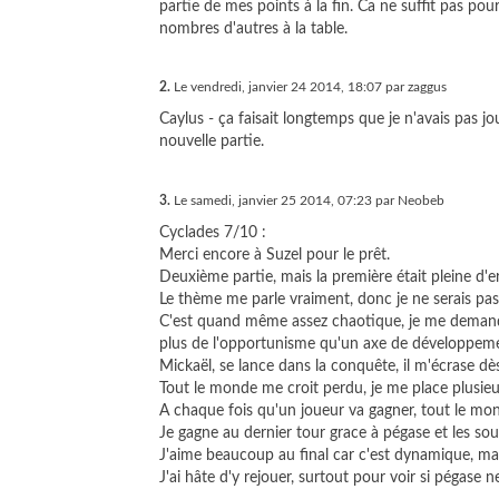
partie de mes points à la fin. Ca ne suffit pas po
nombres d'autres à la table.
2.
Le vendredi, janvier 24 2014, 18:07 par zaggus
Caylus - ça faisait longtemps que je n'avais pas jo
nouvelle partie.
3.
Le samedi, janvier 25 2014, 07:23 par Neobeb
Cyclades 7/10 :
Merci encore à Suzel pour le prêt.
Deuxième partie, mais la première était pleine d'e
Le thème me parle vraiment, donc je ne serais pas 
C'est quand même assez chaotique, je me demande
plus de l'opportunisme qu'un axe de développem
Mickaël, se lance dans la conquête, il m'écrase dès
Tout le monde me croit perdu, je me place plusieu
A chaque fois qu'un joueur va gagner, tout le mond
Je gagne au dernier tour grace à pégase et les so
J'aime beaucoup au final car c'est dynamique, ma
J'ai hâte d'y rejouer, surtout pour voir si pégase n