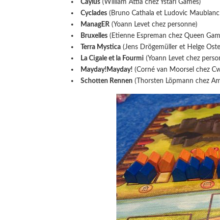
Caylus
(William Attia chez Ystari Games)
Cyclades
(Bruno Cathala et Ludovic Maublanc
ManagER
(Yoann Levet chez personne)
Bruxelles
(Etienne Espreman chez Queen Gam
Terra Mystica
(Jens Drögemüller et Helge Oster
La Cigale et la Fourmi
(Yoann Levet chez perso
Mayday!Mayday!
(Corné van Moorsel chez Cw
Schotten Rennen
(Thorsten Löpmann chez Am