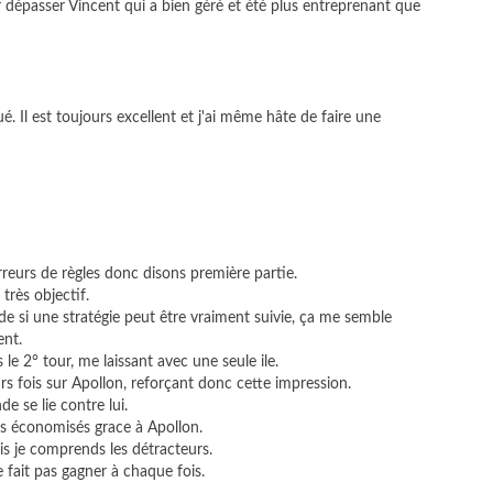
ur dépasser Vincent qui a bien géré et été plus entreprenant que
ué. Il est toujours excellent et j'ai même hâte de faire une
rreurs de règles donc disons première partie.
très objectif.
 si une stratégie peut être vraiment suivie, ça me semble
ent.
 le 2° tour, me laissant avec une seule ile.
rs fois sur Apollon, reforçant donc cette impression.
e se lie contre lui.
us économisés grace à Apollon.
is je comprends les détracteurs.
e fait pas gagner à chaque fois.