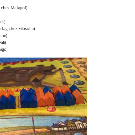
 chez Matagot)
es)
tag chez Filosofia)
nne)
ali)
igo)