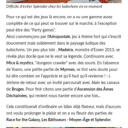
Difficile d'éviter Splendor chez les ludochons en ce moment
Pour ce qui est des jeux là encore, on a vu une gamme assez
complète de ce qui peut se trouver sur le marché, à l'exception
peut-être des "Party games".
Ainsi commençons par
l'Aéropostale
, jeu à thème fort qui s'inscrit
doucement mais solidement dans le paysage ludique des
ludochons. Un peu plus loin ,
Madeira
, monstre d'Essen 2013, se
révèla plus docile que ne le veut sa légende. Continuons avec
Mice & mystics
, "dungeon crawler" avec des souris. En l'absence
de Yoann, une petite partie de
Myrmes
, se tint sans doute pour
lui dire combien on l'apprécie et qu'il faut qu'il revienne ! :-)
Jérôme de retour avec un invité parcourait avec Alain les canaux
de
Bruges
. Pour finir citons une partie d'
Ascension des Âmes
Déchaînées
, qui revient nous hanter encore une fois...
Cela constituerait d'ordinaire un bilan déjà flatteur, mais d'aucuns
ont voulu prolonger le plaisir et on a vu fleurir des parties de
Race for the Galaxy, Les Bâtisseurs - Moyen-Âge et Splendor
.