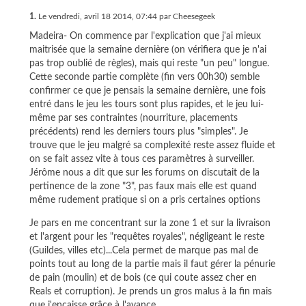
1.
Le vendredi, avril 18 2014, 07:44 par Cheesegeek
Madeira- On commence par l'explication que j'ai mieux
maitrisée que la semaine dernière (on vérifiera que je n'ai
pas trop oublié de règles), mais qui reste "un peu" longue.
Cette seconde partie complète (fin vers 00h30) semble
confirmer ce que je pensais la semaine dernière, une fois
entré dans le jeu les tours sont plus rapides, et le jeu lui-
même par ses contraintes (nourriture, placements
précédents) rend les derniers tours plus "simples". Je
trouve que le jeu malgré sa complexité reste assez fluide et
on se fait assez vite à tous ces paramètres à surveiller.
Jérôme nous a dit que sur les forums on discutait de la
pertinence de la zone "3", pas faux mais elle est quand
même rudement pratique si on a pris certaines options
Je pars en me concentrant sur la zone 1 et sur la livraison
et l'argent pour les "requêtes royales", négligeant le reste
(Guildes, villes etc)...Cela permet de marque pas mal de
points tout au long de la partie mais il faut gérer la pénurie
de pain (moulin) et de bois (ce qui coute assez cher en
Reals et corruption). Je prends un gros malus à la fin mais
que j'encaisse grâce à l'avance..