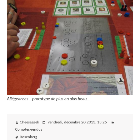
Allégeances... prototype de plus en plus beau...
Cheesegeek
vendredi, décembre 20 2013
, 13:25
Comptes-rendus
Rosenberg