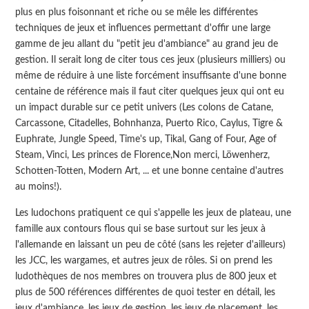
plus en plus foisonnant et riche ou se mêle les différentes
techniques de jeux et influences permettant d'offir une large
gamme de jeu allant du "petit jeu d'ambiance" au grand jeu de
gestion. Il serait long de citer tous ces jeux (plusieurs milliers) ou
même de réduire à une liste forcément insuffisante d'une bonne
centaine de référence mais il faut citer quelques jeux qui ont eu
un impact durable sur ce petit univers (Les colons de Catane,
Carcassone, Citadelles, Bohnhanza, Puerto Rico, Caylus, Tigre &
Euphrate, Jungle Speed, Time's up, Tikal, Gang of Four, Age of
Steam, Vinci, Les princes de Florence,Non merci, Löwenherz,
Schotten-Totten, Modern Art, ... et une bonne centaine d'autres
au moins!).
Les ludochons pratiquent ce qui s'appelle les jeux de plateau, une
famille aux contours flous qui se base surtout sur les jeux à
l'allemande en laissant un peu de côté (sans les rejeter d'ailleurs)
les JCC, les wargames, et autres jeux de rôles. Si on prend les
ludothèques de nos membres on trouvera plus de 800 jeux et
plus de 500 références différentes de quoi tester en détail, les
jeux d'ambiance, les jeux de gestion, les jeux de placement, les