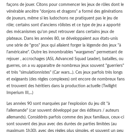
façons de jouer. Citons pour commencer les jeux de rôles dont le
vénérable ancêtre "donjons et dragons" a formé des générations
de joueurs, même si les ludochons ne pratiquent pas le jeu de
rôle; certains sont d'anciens rôlistes et ce type de jeu a apporté
des mécanismes qu'on peut retrouver dans certains jeux de
plateaux. Dans les années 80, se développaient aux états-unis
une série de "gros" jeux qui allaient forger la légende des jeux "à
l'américaine". Outre les innombrables "wargames" permettant de
rejouer , accrochages (ASL Advanced Squad Leader), batailles, ou
guerres, on a vu apparaitre de nombreux jeux souvent "guerriers"
et très "simulationnistes" (Car wars...). Ces jeux parfois très longs
et exigeants (des règles complexes) ont encore de nombreux fans
et trouvent des héritiers dans la production actuelle (Twilight
Imperium III,...)
Les années 90 sont marquées par l'explosion du jeu dit "à
l'allemande" (car souvent développé par des éditeurs / auteurs
allemands). Considérés parfois comme des jeux familiaux, ceux-ci
sont souvent des jeux avec des durées de parties limitées (au
maximum 1h30), avec des règles plus simples, et souvent un peu