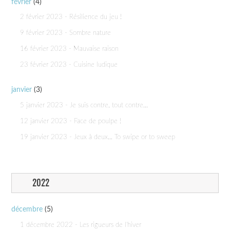
février
(4)
2 février 2023 - Résilience du jeu !
9 février 2023 - Sombre nature
16 février 2023 - Mauvaise raison
23 février 2023 - Cuisine ludique
janvier
(3)
5 janvier 2023 - Je suis contre, tout contre...
12 janvier 2023 - Face de poulpe !
19 janvier 2023 - Jeux à deux... To swipe or to sweep
2022
décembre
(5)
1 décembre 2022 - Les rigueurs de l'hiver