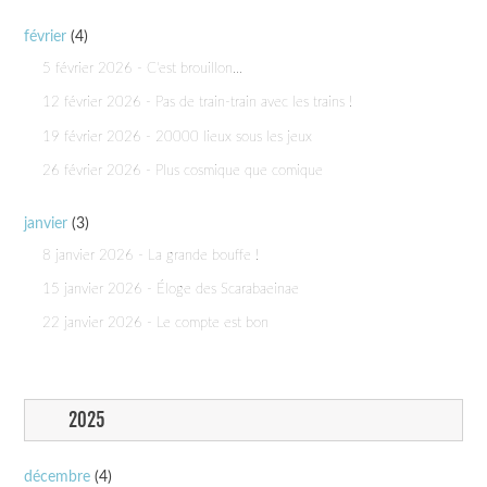
février
(4)
5 février 2026 - C'est brouillon...
12 février 2026 - Pas de train-train avec les trains !
19 février 2026 - 20000 lieux sous les jeux
26 février 2026 - Plus cosmique que comique
janvier
(3)
8 janvier 2026 - La grande bouffe !
15 janvier 2026 - Éloge des Scarabaeinae
22 janvier 2026 - Le compte est bon
2025
décembre
(4)