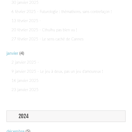
30 janvier 2025
6 février 2025 - Futurologie : thématisons, sans contrefaçon !
13 février 2025 -
20 février 2025 - Cthulhu pas bien vu !
27 février 2025 - Le sens caché de Cannes
janvier
(4)
2 janvier 2025 -
9 janvier 2025 - Le jeu à deux, pas un jeu d'amoureux !
16 janvier 2025
23 janvier 2025
2024
décembre
(5)