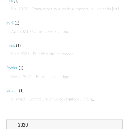
mai
(1)
Mai 2021 - Communions sous les deux espèces : du vin et du jeu !
avril
(1)
Avril 2021 - Ca me rappelle un truc....
mars
(1)
Mars 2021 - Faut bien être philosophe....
février
(1)
Février 2021 - En attendant le signal...
janvier
(1)
8 janvier - Comme une envie de chanter du Sheila...
2020