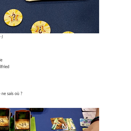
-)
le
lfried
 ne sais où ?