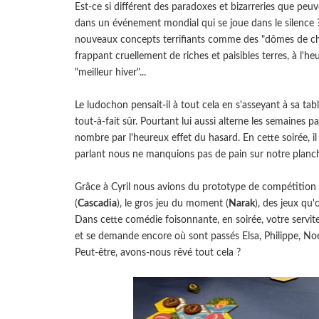
Est-ce si différent des paradoxes et bizarreries que peu
dans un événement mondial qui se joue dans le silence 
nouveaux concepts terrifiants comme des "dômes de ch
frappant cruellement de riches et paisibles terres, à l'
"meilleur hiver"...
Le ludochon pensait-il à tout cela en s'asseyant à sa tab
tout-à-fait sûr. Pourtant lui aussi alterne les semaines 
nombre par l'heureux effet du hasard. En cette soirée, il
parlant nous ne manquions pas de pain sur notre planch
Grâce à Cyril nous avions du prototype de compétition 
(
Cascadia
), le gros jeu du moment (
Narak
), des jeux qu'
Dans cette comédie foisonnante, en soirée, votre servit
et se demande encore où sont passés Elsa, Philippe, Noé
Peut-être, avons-nous rêvé tout cela ?