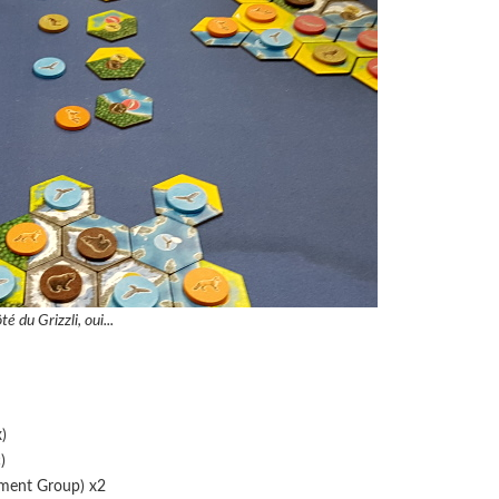
é du Grizzli, oui...
x)
)
nment Group) x2