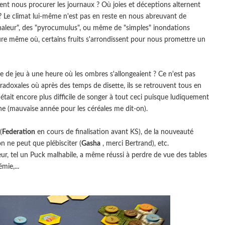
vent nous procurer les journaux ? Où joies et déceptions alternent
? Le climat lui-même n'est pas en reste en nous abreuvant de
aleur", des "pyrocumulus", ou même de "simples" inondations
heure même où, certains fruits s'arrondissent pour nous promettre un
le de jeu à une heure où les ombres s'allongeaient ? Ce n'est pas
paradoxales où après des temps de disette, ils se retrouvent tous en
 était encore plus difficile de songer à tout ceci puisque ludiquement
e (mauvaise année pour les céréales me dit-on).
(
Federation
en cours de finalisation avant KS), de la nouveauté
on ne peut que plébisciter (
Gasha
, merci Bertrand), etc.
eur, tel un Puck malhabile, a même réussi à perdre de vue des tables
mie,...