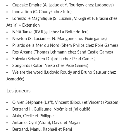
Cupcake Empire (A. Leduc et Y. Tourigny chez Ludonova)
Innovation (C. Chudyk chez Iello)
Lorenzo le Magnifique (S. Luciani , V. Gigli et F. Brasini chez
Atalia) + Extension
Nētā-Tanka (RV Rigal chez La Boite de Jeu)
Newton (S. Luciani et N. Mangone chez Pixie games)
Pillards de la Mer du Nord (Shem Philips chez Pixie Games)
Res Arcana (Thomas Lehmann chez Sand Castle Games)
Solenia (Sébastien Dujardin chez Pearl Games)
Songbirds (Kotori Neiko chez Pixie Games)
We are the word (Ludovic Roudy and Bruno Sautter chez
Asmodée)
Les joueurs
Olivier, Stéphane (L'aff), Vincent (Bibou) et Vincent (Possom)
Bertrand II, Guillaume, Noémie et j'ai oublié
Alain, Cécile et Philippe
Antonio, Cyril (Atom), David et Magali
Bertrand, Manu, Raphaël et Rémi