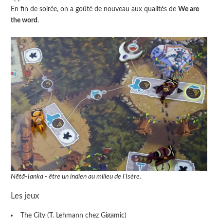
En fin de soirée, on a goûté de nouveau aux qualités de
We are
the word
.
Nētā-Tanka - être un indien au milieu de l'Isère.
Les jeux
The City (T. Lehmann chez Gigamic)